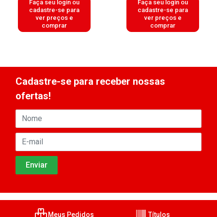
Faça seu login ou
Faça seu login ou
cadastre-se para
cadastre-se para
ver preços e
ver preços e
comprar
comprar
Cadastre-se para receber nossas
ofertas!
Meus Pedidos
Títulos