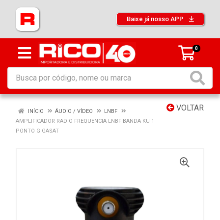
Baixe já nosso APP
0
VOLTAR
INÍCIO
ÁUDIO / VÍDEO
LNBF
AMPLIFICADOR RADIO FREQUENCIA LNBF BANDA KU 1
PONTO GIGASAT