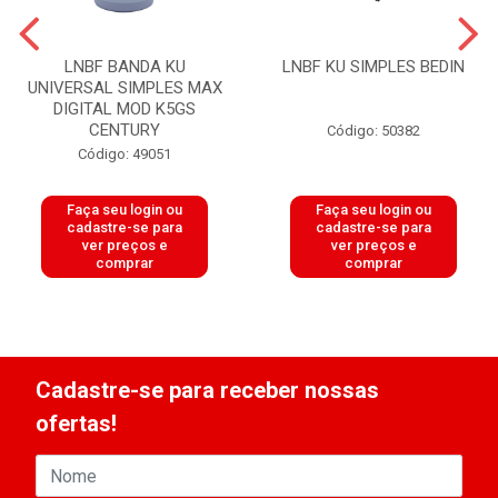
LNBF BANDA KU
LNBF KU SIMPLES BEDIN
UNIVERSAL SIMPLES MAX
DIGITAL MOD K5GS
CENTURY
Código: 50382
Código: 49051
Faça seu login ou
Faça seu login ou
cadastre-se para
cadastre-se para
ver preços e
ver preços e
comprar
comprar
Cadastre-se para receber nossas
ofertas!