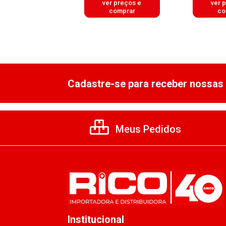
er preços e
ver preços e
ver 
comprar
comprar
co
Cadastre-se para receber nossas 
Meus Pedidos
Institucional