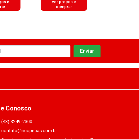
ços e
ver preços e
ver preços
rar
comprar
comprar
le Conosco
(43) 3249-2300
contato@ricopecas.com.br