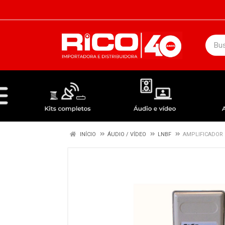
DEPARTAMENTOS
ÁUDIO / VÍDEO
KIT COMPLETO - ANTENAS RECEPTORES LNBF
INÍCIO
ÁUDIO / VÍDEO
LNBF
AMPLIFICADOR 