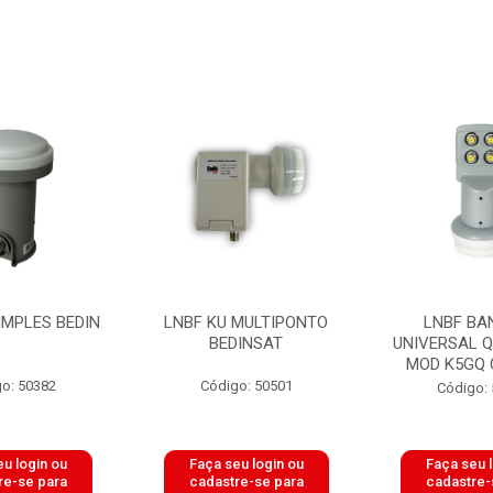
IMPLES BEDIN
LNBF KU MULTIPONTO
LNBF BA
BEDINSAT
UNIVERSAL 
MOD K5GQ 
o: 50382
Código: 50501
Código:
u login ou
Faça seu login ou
Faça seu 
re-se para
cadastre-se para
cadastre-