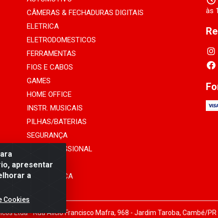
às 
CÂMERAS & FECHADURAS DIGITAIS
ELETRICA
Re
ELETRODOMESTICOS
FERRAMENTAS
FIOS E CABOS
GAMES
Fo
HOME OFFICE
INSTR. MUSICAIS
PILHAS/BATERIAS
SEGURANÇA
SOM PROFISSIONAL
para
TELEFONIA
io, apresentar
elhorar a
INFORMÁTICA
e Cookies
cos Ltda - Rua Alicio Francisco Mafra, 968 - Jardim Taroba, Cambé/PR