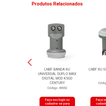
Produtos Relacionados
KU DUPLO C/2
LNBF BANDA KU
LNBF KU S
UNIVERSAL DUPLO MAX
DIGITAL MOD K5GD
CENTURY
digo: 49368
Códig
Código: 49052
 seu login ou
Faça seu login ou
Faça se
astre-se para
cadastre-se para
cadast