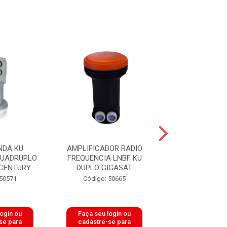
NDA KU
AMPLIFICADOR RADIO
LNBF KU DUP
QUADRUPLO
FREQUENCIA LNBF KU
CENTURY
DUPLO GIGASAT
Código: 49
 50571
Código: 50665
login ou
Faça seu login ou
Faça seu log
se para
cadastre-se para
cadastre-se 