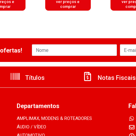
preços e
ver preços e
ver pre
mprar
comprar
comp
ofertas!
Títulos
Notas Fiscais
Departamentos
Fa
AMPLIMAX, MODENS & ROTEADORES
ÁUDIO / VÍDEO
AUTOMOTIVO