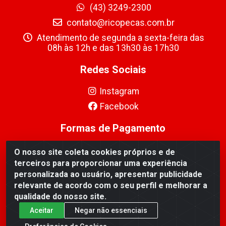
(43) 3249-2300
contato@ricopecas.com.br
Atendimento de segunda a sexta-feira das
08h às 12h e das 13h30 às 17h30
Redes Sociais
Instagram
Facebook
Formas de Pagamento
O nosso site coleta cookies próprios e de
terceiros para proporcionar uma experiência
personalizada ao usuário, apresentar publicidade
relevante de acordo com o seu perfil e melhorar a
Ricopeças Comércio de componentes Eletrônicos Ltda -
qualidade do nosso site.
Rua Alicio Francisco Mafra, 968 - Jardim Taroba,
Cambé/PR - CEP 86.191-390 - CNPJ 06.241.208/0001-
Aceitar
Negar não essenciais
89