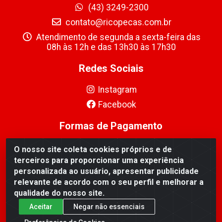
(43) 3249-2300
contato@ricopecas.com.br
Atendimento de segunda a sexta-feira das
08h às 12h e das 13h30 às 17h30
Redes Sociais
Instagram
Facebook
Formas de Pagamento
O nosso site coleta cookies próprios e de
terceiros para proporcionar uma experiência
personalizada ao usuário, apresentar publicidade
relevante de acordo com o seu perfil e melhorar a
Ricopeças Comércio de componentes Eletrônicos Ltda -
qualidade do nosso site.
Rua Alicio Francisco Mafra, 968 - Jardim Taroba,
Cambé/PR - CEP 86.191-390 - CNPJ 06.241.208/0001-
Aceitar
Negar não essenciais
89