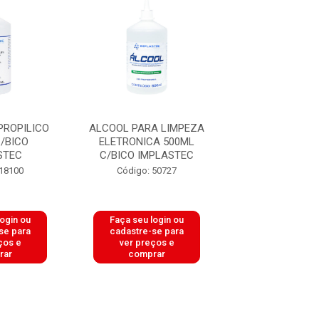
PROPILICO
ALCOOL PARA LIMPEZA
ALCOOL PARA 
/BICO
ELETRONICA 500ML
ELETRONICA 
STEC
C/BICO IMPLASTEC
C/BICO IMPL
 18100
Código: 50727
Código: 50
login ou
Faça seu login ou
Faça seu log
se para
cadastre-se para
cadastre-se 
ços e
ver preços e
ver preços
rar
comprar
comprar