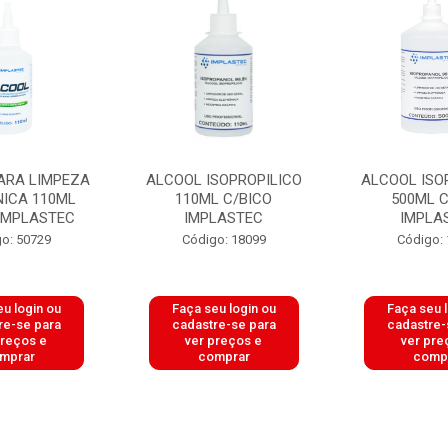
ARA LIMPEZA
ALCOOL ISOPROPILICO
ALCOOL ISO
NICA 110ML
110ML C/BICO
500ML C
 IMPLASTEC
IMPLASTEC
IMPLA
o: 50729
Código: 18099
Código:
u login ou
Faça seu login ou
Faça seu 
re-se para
cadastre-se para
cadastre-
preços e
ver preços e
ver pre
mprar
comprar
comp