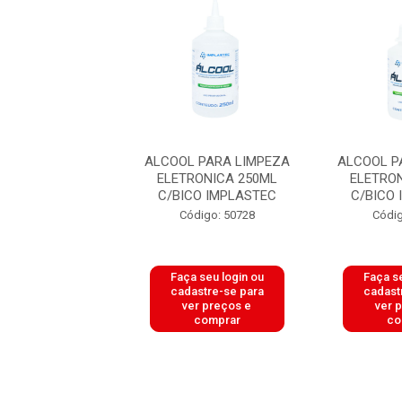
 PARA LIMPEZA
ALCOOL PARA LIMPEZA
ALCOOL P
RONICA 500ML
ELETRONICA 250ML
ELETRO
CO IMPLASTEC
C/BICO IMPLASTEC
C/BICO
digo: 50727
Código: 50728
Códig
 seu login ou
Faça seu login ou
Faça se
astre-se para
cadastre-se para
cadast
er preços e
ver preços e
ver 
comprar
comprar
co