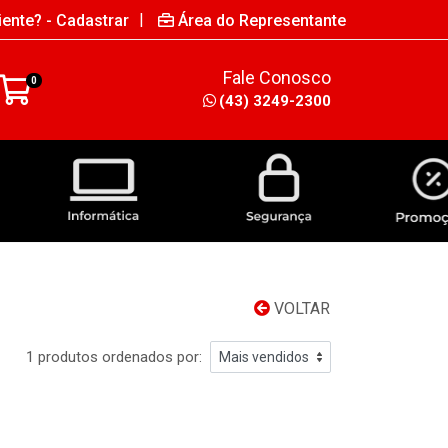
|
iente? - Cadastrar
Área do Representante
Fale Conosco
0
(43) 3249-2300
INFORMÁTICA
SEGURANÇA
VOLTAR
1 produtos ordenados por: