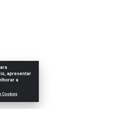
para
io, apresentar
elhorar a
e Cookies