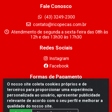
Fale Conosco
(43) 3249-2300
contato@ricopecas.com.br
Atendimento de segunda a sexta-feira das 08h às
12h e das 13h30 às 17h30
Redes Sociais
Instagram
Facebook
Formas de Pagamento
O nosso site coleta cookies próprios e de
terceiros para proporcionar uma experiência
personalizada ao usuário, apresentar publicidade
relevante de acordo com o seu perfil e melhorar a
qualidade do nosso site.
Ricopeças Comércio de componentes Eletrônicos Ltda - Rua