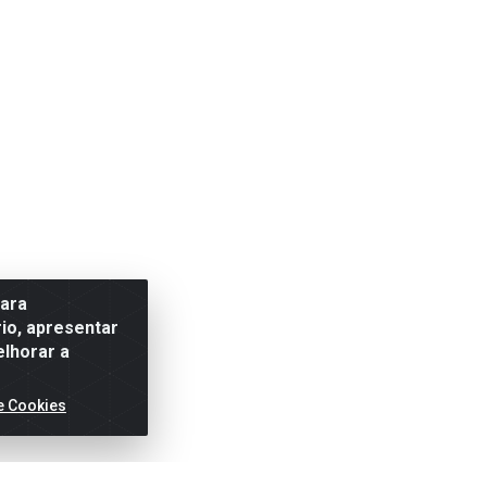
para
io, apresentar
elhorar a
e Cookies