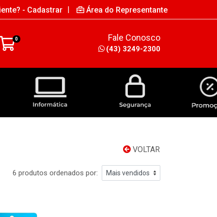
|
iente? - Cadastrar
Área do Representante
Fale Conosco
0
(43) 3249-2300
INFORMÁTICA
SEGURANÇA
VOLTAR
6 produtos ordenados por: