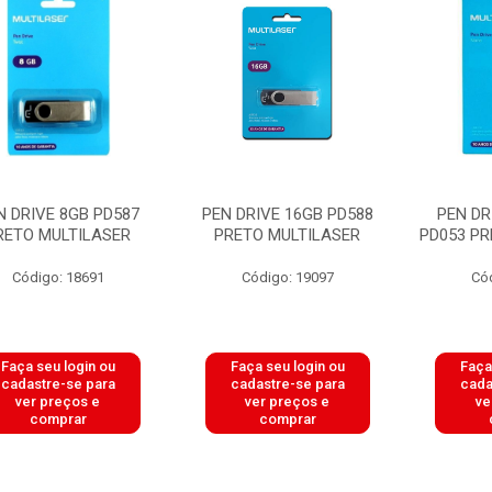
N DRIVE 8GB PD587
PEN DRIVE 16GB PD588
PEN DR
RETO MULTILASER
PRETO MULTILASER
PD053 PR
Código: 18691
Código: 19097
Có
Faça seu login ou
Faça seu login ou
Faça
cadastre-se para
cadastre-se para
cada
ver preços e
ver preços e
ve
comprar
comprar