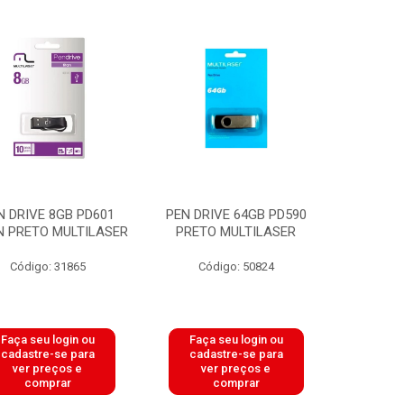
N DRIVE 8GB PD601
PEN DRIVE 64GB PD590
N PRETO MULTILASER
PRETO MULTILASER
Código: 31865
Código: 50824
Faça seu login ou
Faça seu login ou
cadastre-se para
cadastre-se para
ver preços e
ver preços e
comprar
comprar