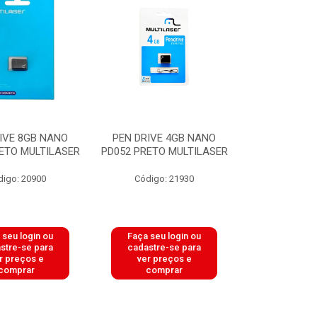
IVE 8GB NANO
PEN DRIVE 4GB NANO
ETO MULTILASER
PD052 PRETO MULTILASER
digo: 20900
Código: 21930
 seu login ou
Faça seu login ou
stre-se para
cadastre-se para
r preços e
ver preços e
comprar
comprar