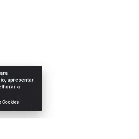
para
io, apresentar
elhorar a
e Cookies