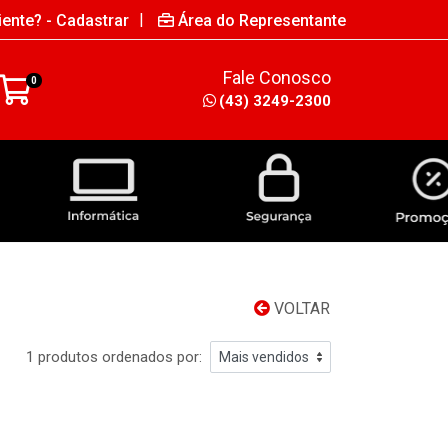
|
iente? - Cadastrar
Área do Representante
Fale Conosco
0
(43) 3249-2300
INFORMÁTICA
SEGURANÇA
VOLTAR
1 produtos ordenados por: