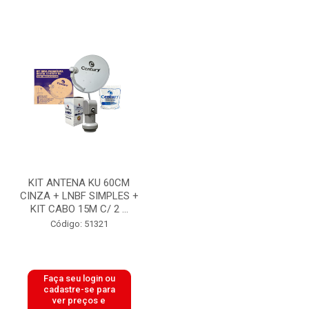
KIT ANTENA KU 60CM
CINZA + LNBF SIMPLES +
KIT CABO 15M C/ 2 ...
Código: 51321
Faça seu login ou
cadastre-se para
ver preços e