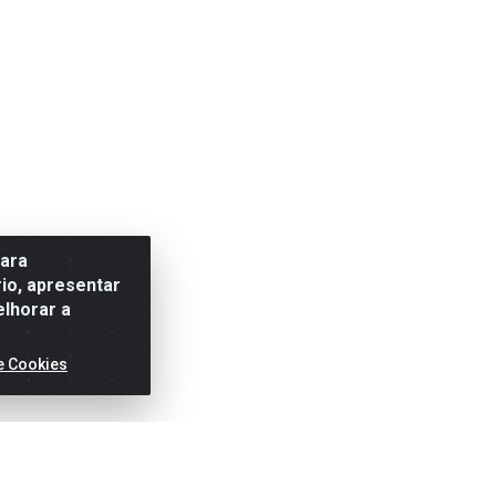
para
io, apresentar
elhorar a
e Cookies