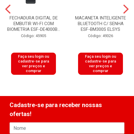
FECHADURA DIGITAL DE
MACANETA INTELIGENTE
EMBUTIR WI-FI COM
BLUETOOTH C/ SENHA
BIOMETRIA ESF-DE4000B...
ESF-BM300S ELSYS
Código: 45905
Código: 49326
Faça seu login ou
Faça seu login ou
cadastre-se para
cadastre-se para
ver preços e
ver preços e
comprar
comprar
Cadastre-se para receber nossas
ofertas!