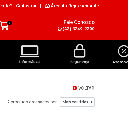
|
iente? - Cadastrar
Área do Representante
Fale Conosco
0
(43) 3249-2300
INFORMÁTICA
SEGURANÇA
VOLTAR
2 produtos ordenados por: