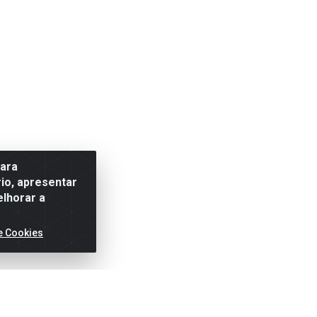
para
io, apresentar
elhorar a
e Cookies