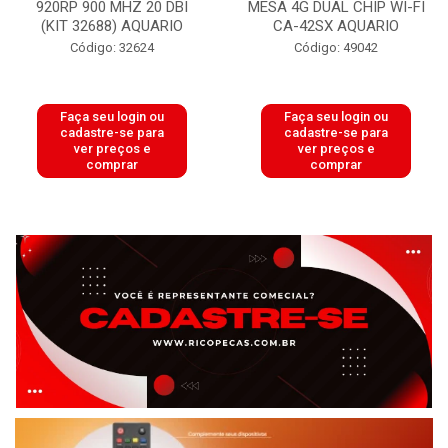
920RP 900 MHZ 20 DBI
MESA 4G DUAL CHIP WI-FI
(KIT 32688) AQUARIO
CA-42SX AQUARIO
Código: 32624
Código: 49042
Faça seu login ou
Faça seu login ou
cadastre-se para
cadastre-se para
ver preços e
ver preços e
comprar
comprar