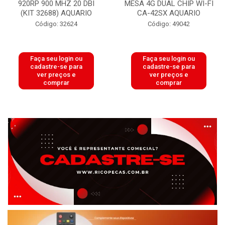
920RP 900 MHZ 20 DBI
MESA 4G DUAL CHIP WI-FI
(KIT 32688) AQUARIO
CA-42SX AQUARIO
Código: 32624
Código: 49042
Faça seu login ou
Faça seu login ou
cadastre-se para
cadastre-se para
ver preços e
ver preços e
comprar
comprar