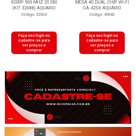
920RP 900 MHZ 20 DBI
MESA 4G DUAL CHIP WI-FI
(KIT 32688) AQUARIO
CA-42SX AQUARIO
Código: 32624
Código: 49042
Faça seu login ou
Faça seu login ou
cadastre-se para
cadastre-se para
ver preços e
ver preços e
comprar
comprar