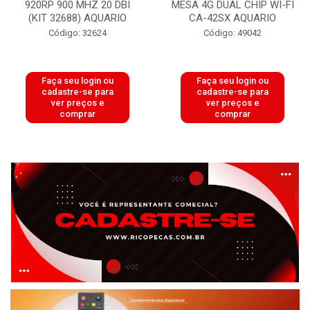
920RP 900 MHZ 20 DBI
MESA 4G DUAL CHIP WI-FI
(KIT 32688) AQUARIO
CA-42SX AQUARIO
Código: 32624
Código: 49042
Faça seu login ou
Faça seu login ou
cadastre-se para
cadastre-se para
ver preços e
ver preços e
comprar
comprar