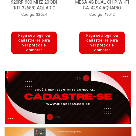
920RP 900 MHZ 20 DBI
MESA 4G DUAL CHIP WI-FI
(KIT 32688) AQUARIO
CA-42SX AQUARIO
Código: 32624
Código: 49042
Faça seu login ou
Faça seu login ou
cadastre-se para
cadastre-se para
ver preços e
ver preços e
comprar
comprar