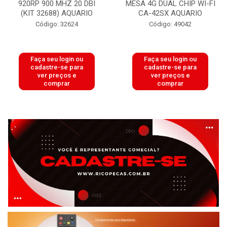
920RP 900 MHZ 20 DBI
MESA 4G DUAL CHIP WI-FI
(KIT 32688) AQUARIO
CA-42SX AQUARIO
Código: 32624
Código: 49042
Faça seu login ou
Faça seu login ou
cadastre-se para
cadastre-se para
ver preços e
ver preços e
comprar
comprar