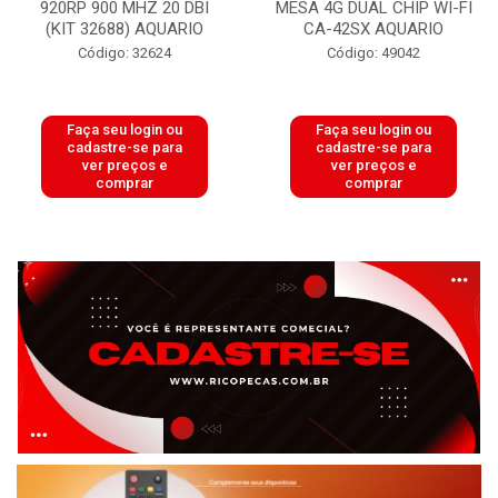
920RP 900 MHZ 20 DBI
MESA 4G DUAL CHIP WI-FI
(KIT 32688) AQUARIO
CA-42SX AQUARIO
Código: 32624
Código: 49042
Faça seu login ou
Faça seu login ou
cadastre-se para
cadastre-se para
ver preços e
ver preços e
comprar
comprar