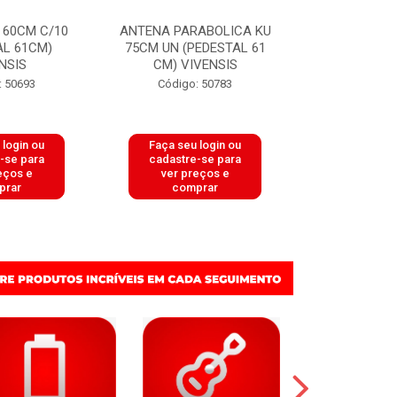
 60CM C/10
ANTENA PARABOLICA KU
ANTENA 
AL 61CM)
75CM UN (PEDESTAL 61
(PEDESTAL 
NSIS
CM) VIVENSIS
OFFSET C/ 
: 50693
Código: 50783
Código:
 login ou
Faça seu login ou
Faça seu 
-se para
cadastre-se para
cadastre
eços e
ver preços e
ver pr
prar
comprar
comp