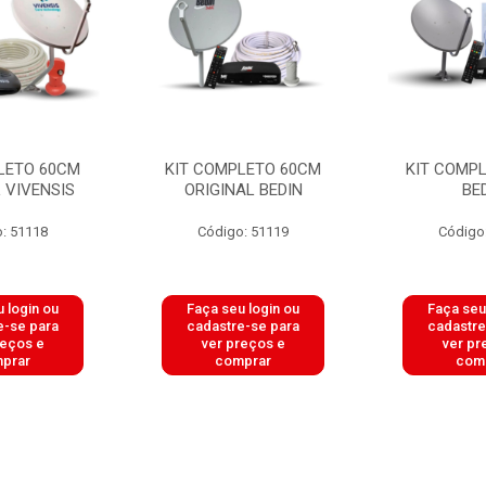
LETO 60CM
KIT COMPLETO 60CM
KIT COMP
 VIVENSIS
ORIGINAL BEDIN
BE
: 51118
Código: 51119
Código
 login ou
Faça seu login ou
Faça seu
e-se para
cadastre-se para
cadastre
reços e
ver preços e
ver pr
prar
comprar
com