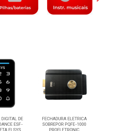
DIGITAL DE
FECHADURA ELETRICA
FECHADURA 
DANCE ESF-
SOBREPOR PQFE-1000
EMBUTIR W
ETA ELSYS
PROELETRONIC
BIOMETRIA ES