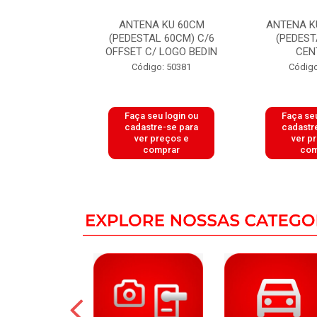
RABOLICA KU
ANTENA KU 60CM
ANTENA K
PEDESTAL 61
(PEDESTAL 60CM) C/6
(PEDEST
IVENSIS
OFFSET C/ LOGO BEDIN
CEN
o: 50783
Código: 50381
Código
u login ou
Faça seu login ou
Faça seu
e-se para
cadastre-se para
cadastr
reços e
ver preços e
ver p
mprar
comprar
com