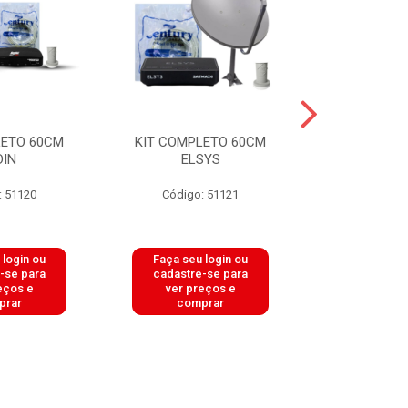
LETO 60CM
KIT COMPLETO 60CM
KIT COMPL
DIN
ELSYS
VIVE
: 51120
Código: 51121
Código:
 login ou
Faça seu login ou
Faça seu 
-se para
cadastre-se para
cadastre
eços e
ver preços e
ver pr
prar
comprar
comp