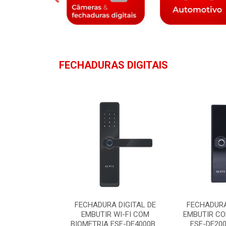
FECHADURAS DIGITAIS
A ELETRICA
FECHADURA DIGITAL DE
FECHADURA
 PQFE-1000
EMBUTIR WI-FI COM
EMBUTIR CO
ETRONIC
BIOMETRIA ESF-DE4000B...
ESF-DE200