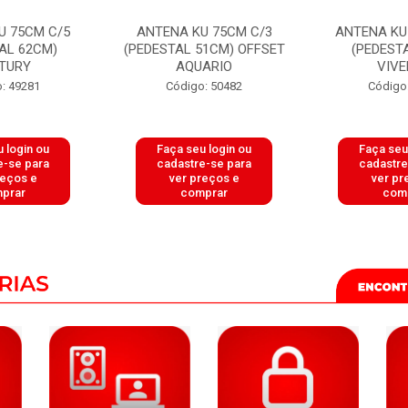
U 75CM C/5
ANTENA KU 75CM C/3
ANTENA KU
AL 62CM)
(PEDESTAL 51CM) OFFSET
(PEDEST
TURY
AQUARIO
VIVE
: 49281
Código: 50482
Código
 login ou
Faça seu login ou
Faça seu
e-se para
cadastre-se para
cadastre
reços e
ver preços e
ver pr
prar
comprar
com