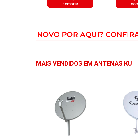
mprar
comprar
com
MAIS VENDIDOS EM ANTENAS KU