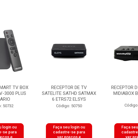
MART TV BOX
RECEPTOR DE TV
RECEPTOR D
V-3000 PLUS
SATELITE SATHD SATMAX
MIDIABOX 
ARIO
6 ETRS72 ELSYS
Código
: 50732
Código: 50750
 login ou
Faça seu login ou
Faça seu
e-se para
cadastre-se para
cadastre
reços e
ver preços e
ver pr