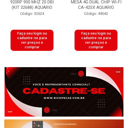
920RP 900 MHZ 20 DBI
MESA 4G DUAL CHIP WI-FI
(KIT 32688) AQUARIO
CA-42SX AQUARIO
Código: 32624
Código: 49042
Faça seu login ou
Faça seu login ou
cadastre-se para
cadastre-se para
ver preços e
ver preços e
comprar
comprar