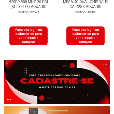
920RP 900 MHZ 20 DBI
MESA 4G DUAL CHIP WI-FI
(KIT 32688) AQUARIO
CA-42SX AQUARIO
Código: 32624
Código: 49042
Faça seu login ou
Faça seu login ou
cadastre-se para
cadastre-se para
ver preços e
ver preços e
comprar
comprar