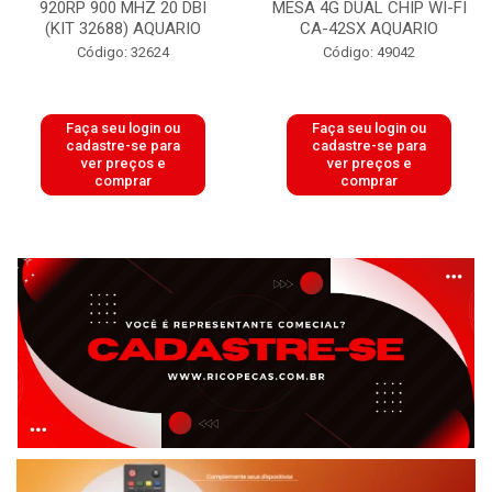
920RP 900 MHZ 20 DBI
MESA 4G DUAL CHIP WI-FI
(KIT 32688) AQUARIO
CA-42SX AQUARIO
Código: 32624
Código: 49042
Faça seu login ou
Faça seu login ou
cadastre-se para
cadastre-se para
ver preços e
ver preços e
comprar
comprar