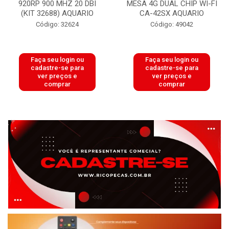
920RP 900 MHZ 20 DBI
MESA 4G DUAL CHIP WI-FI
(KIT 32688) AQUARIO
CA-42SX AQUARIO
Código: 32624
Código: 49042
Faça seu login ou
Faça seu login ou
cadastre-se para
cadastre-se para
ver preços e
ver preços e
comprar
comprar