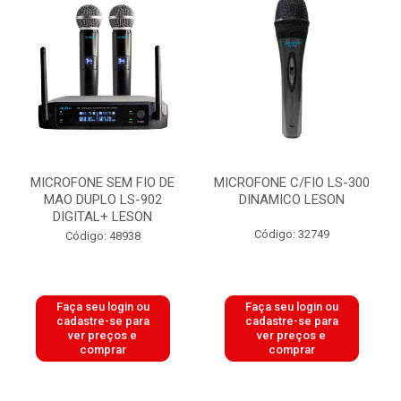
MICROFONE SEM FIO DE
MICROFONE C/FIO LS-300
MAO DUPLO LS-902
DINAMICO LESON
DIGITAL+ LESON
Código: 32749
Código: 48938
Faça seu login ou
Faça seu login ou
cadastre-se para
cadastre-se para
ver preços e
ver preços e
comprar
comprar